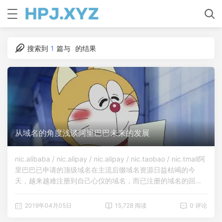
搜索到
1
篇与
的结果
从域名的角度浅谈阿里巴巴未来的发展
nic.alibaba / nic.alipay / nic.alipay / nic.taobao / nic.tmall阿
里巴巴已申请的顶级域名在主流后缀域名资源日益枯竭的今
天，越来越难注册到自己心仪的域名，而已注册的域名的回购
价格又难以捉摸。新顶级域名正以其唯一、创新的特征受到各
类企业和组织的青睐，新顶级域名后缀无疑能延伸更多的创
2019年04月05日
15,728 阅读
0 评论
意。2012年，ICANN（互联网名称和数字地址分配机构）开始