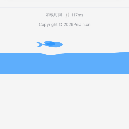
接受新顶级域名的申请，费用为18.5万美元。同年，全球最大
的搜索引擎谷歌向ICANN申请了两个新顶级域名后缀，分别是.
Google 和.Youtube 。2015年，阿里巴巴向ICANN申请了一批
加载时间
117ms
新顶级域名，申请的顶级域名后缀有.Xin 、.Alibaba 、.Alipa
Copyright © 2026
PeiJin.cn
y 、.Taobao 以及.Tmall ，目前已经开放注册的只有.Xin 域
名，因为阿里巴巴希望将.Xin 域名打造成互联网诚信标识 。由
此可...