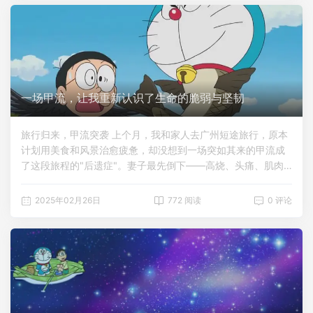
玩。不一会儿，那位年轻小伙子又从我们身边经过，并且又碰
到了我们，这次碰得明显比上一次厉害，我和欣欣都被碰得差
点摔倒，欣欣在快倒下的时候被我马上扶住。突然我就生气
了，并且立即站了起来，对着那位年轻的小伙子大吼，这么大
条路你不能走那边吗？非要在我们这边上走？坐在凳子上的敏
仪也被我的声音吓到了，是前所未有的怒气。小伙子见状没有
吭声，应该也是被我的声音吓到了。突然处传来了对话声，我
一场甲流，让我重新认识了生命的脆弱与坚韧
们几个人的眼光望向前面那一帮精神小伙，有一位精神小伙还
在女装摩托车上坐着，旁边还有几个精神小伙围着，他们身上
旅行归来，甲流突袭 上个月，我和家人去广州短途旅行，原本
有些许纹身，但没听清精神小伙在说些什么，坐在摩托上的那
计划用美食和风景治愈疲惫，却没想到一场突如其来的甲流成
位精神小伙问撞到我的那位小伙子，你跟他们道歉没？小伙子
了这段旅程的"后遗症"。妻子最先倒下——高烧、头痛、肌肉
低头，不好意思地笑着说没有。突然，那帮精神小伙里冲了一
酸痛，起初以为是普通感冒，但症状迅速恶化。两天后，女儿
个初中老同学出来...
开始哭闹着喊"头疼"，紧接着我也被卷入这场病毒的漩涡。比
2025年02月26日
772 阅读
0 评论
新冠更凶猛的高烧战场 如果说感染新冠时像被钝器重击，这次
甲流则像一把锋利的刀，精准地挑动每一根神经。体温计的数
字在39.5°C到40°C间反复横跳，布洛芬的药效像漏水的堤
坝，每次退烧后不出四小时，新一轮寒战又裹挟着滚烫席卷全
身。最深刻的记忆是某个深夜，意识在高温中漂浮，能清晰感
受到神经末梢如被电流反复穿刺，仿佛大脑在发出某种濒临极
限的警报。高烧褪去，并发症的二次围剿 当以为熬过最艰难的