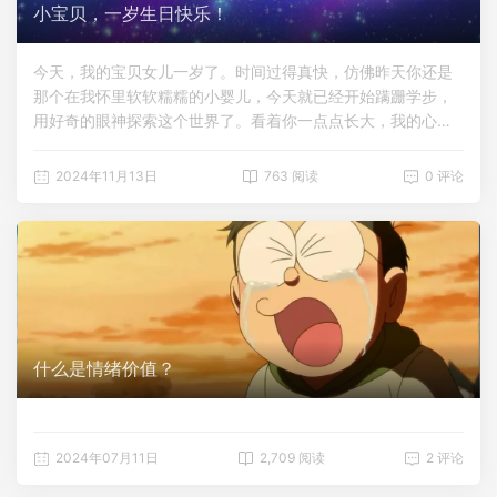
时刻时，身体却亮起了更多红灯。伴随二十年的慢性支气管炎
小宝贝，一岁生日快乐！
剧烈发作，咳嗽声像破旧的风箱在胸腔里拉扯；四肢皮肤突然
布满猩红斑点，瘙痒与灼痛在深夜加倍袭来。镜子里的自己十
今天，我的宝贝女儿一岁了。时间过得真快，仿佛昨天你还是
天内消瘦十斤，眼眶凹陷的模样连亲妈视频时都愣了几秒。康
那个在我怀里软软糯糯的小婴儿，今天就已经开始蹒跚学步，
复期的顿悟与警示 如今站在康复的岸边回望，这场疾病给我上
用好奇的眼神探索这个世界了。看着你一点点长大，我的心中
了沉重一课：病毒从不仁慈：甲流绝非"大号流感"，其...
有千言万语，却又不知该从何说起。想告诉你，你是我生命中
最珍贵的礼物，你的每一个笑容都能融化我的心。从你出生的
2024年11月13日
763 阅读
0 评论
那一刻起，我的生活就有了全新的意义。这一年里，我见证了
你的第一次啼哭、第一次微笑、第一次翻身、第一次坐起、第
一次爬行…… 每一个瞬间都让我感到无比幸福。你的每一次成
长，都是我最大的骄傲。然而，这一年的带娃经历也让我深刻
地体会到做父母是多么不容易。无数个夜晚，我强撑着睡意起
来给你喂奶、换尿布；担心你生病，时刻关注你的体温和状
态；为了给你最好的，我努力学习各种育儿知识，精心挑选每
一样物品。有时候真的觉得很累很累，但一看到你的可爱模
什么是情绪价值？
样，所有的疲惫都瞬间消散。虽然有时候照顾你会让我感到疲
惫，但只要看到你的笑脸，所有的辛苦都烟消云散。你是我的
小天使，给我带来了无尽的温暖和力量。未来的日子还很长，
2024年07月11日
2,709 阅读
2 评论
我不知道会遇到多少挑战，但我会一直陪伴在你身边，守护你
成长。我会教你勇敢面对困难，教你善良对待他人，教你热爱