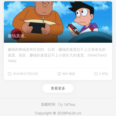
生活。小宝贝，一岁生日快...
赚钱真难。
赚钱和挣钱是有区别的。以前，赚钱的速度赶不上父母老去的
速度。现在，赚钱的速度赶不上小孩长大的速度。{hide}Test{/
hide}
2024年07月03日
663 阅读
0 评论
查看更多
加载时间
147ms
Copyright © 2026
PeiJin.cn