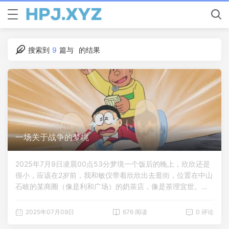
搜索到
9
篇与
的结果
一场关于战争的梦境
2025年7月9日凌晨00点53分梦境一个饭后的晚上，欣欣还是
很小，应该在2岁前，我和敏仪带着欣欣出去逛街，位置在中山
石岐的某商圈（像是利和广场）的奶茶店，像是茶理宜世。敏
仪在这家奶茶店外面的凳子上坐着，我陪着欣欣在路边蹲着玩
耍，突然有个年轻小伙子从我们身边经过，把我和欣欣都同时
2025年07月09日
676 阅读
0 评论
碰到了，只是轻轻碰到，我没有理会，继续陪欣欣蹲在地上