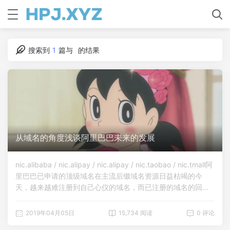
搜索到
1
篇与
的结果
从域名的角度浅谈阿里巴巴未来的发展
nic.alibaba / nic.alipay / nic.alipay / nic.taobao / nic.tmall阿
里巴巴已申请的顶级域名在主流后缀域名资源日益枯竭的今
天，越来越难注册到自己心仪的域名，而已注册的域名的回购
价格又难以捉摸。新顶级域名正以其唯一、创新的特征受到各
类企业和组织的青睐，新顶级域名后缀无疑能延伸更多的创
2019年04月05日
15,734 阅读
0 评论
意。2012年，ICANN（互联网名称和数字地址分配机构）开始