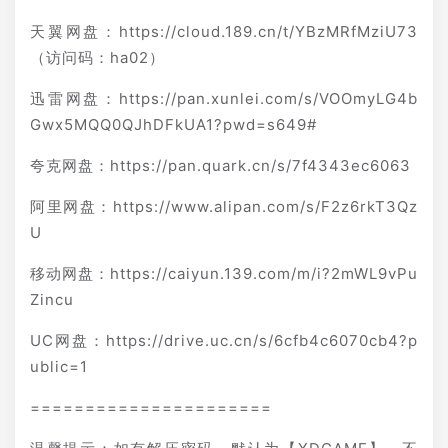
天翼网盘：https://cloud.189.cn/t/YBzMRfMziU73
（访问码：ha02）
迅雷网盘：https://pan.xunlei.com/s/VOOmyLG4b
Gwx5MQQ0QJhDFkUA1?pwd=s649#
夸克网盘：https://pan.quark.cn/s/7f4343ec6063
阿里网盘：https://www.alipan.com/s/F2z6rkT3Qz
U
移动网盘：https://caiyun.139.com/m/i?2mWL9vPu
Zincu
UC网盘：https://drive.uc.cn/s/6cfb4c6070cb4?p
ublic=1
======================